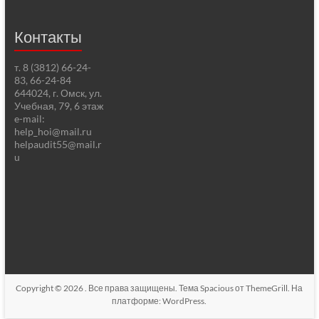
Контакты
т. 8 (3812) 66-24-
83, 66-24-84
644024, г. Омск, ул.
Учебная, 79, 6 этаж
e-mail:
help_hoi@mail.ru
helpaudit55@mail.r
u
Copyright © 2026
. Все права защищены. Тема
Spacious
от ThemeGrill. На
платформе:
WordPress
.