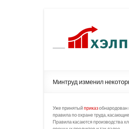
Перейти
к
содержимому
Минтруд изменил некотор
Уже принятый
приказ
обнародован 
правила по охране труда, касающие
Правила касаются производства хле
овощных продуктов и так далее.