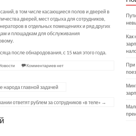
саний, в том числе касающиеся полов и дверей в
Пути
ичества дверей, мест отдыха для сотрудников,
нев
енераторов в отдельных помещениях и ряд других
цам и площадкам для обслуживания
Как 
овому.
зарп
нал
есяца после обнародования, с 15 мая этого года.
При
Новости
Комментариев нет
пое
Мин
е народа главной задачей
зар
ании ответят рублем за сотрудников «в теле»
→
Мал
пре
ий