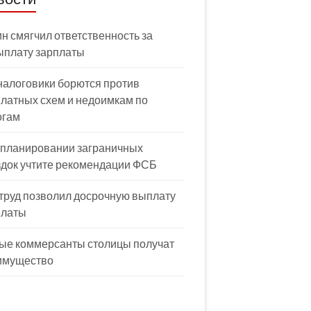
н смягчил ответственность за
ыплату зарплаты
налоговики борются против
латных схем и недоимкам по
огам
 планировании заграничных
здок учтите рекомендации ФСБ
труд позволил досрочную выплату
платы
ые коммерсанты столицы получат
имущество