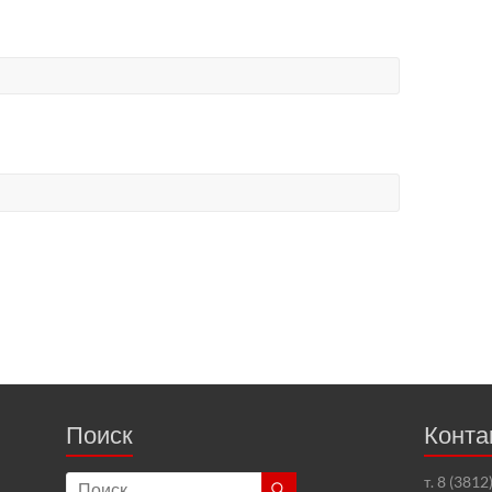
Поиск
Конта
т. 8 (381