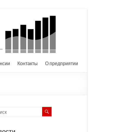
нсии
Контакты
О предприятии
вости