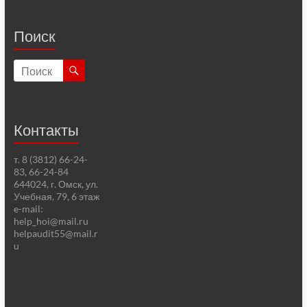
Поиск
Контакты
т. 8 (3812) 66-24-
83, 66-24-84
644024, г. Омск, ул.
Учебная, 79, 6 этаж
e-mail:
help_hoi@mail.ru
helpaudit55@mail.r
u