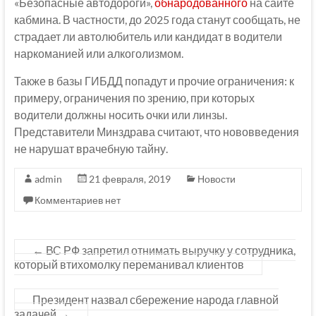
«Безопасные автодороги»,
обнародованного
на сайте
кабмина. В частности, до 2025 года станут сообщать, не
страдает ли автолюбитель или кандидат в водители
наркоманией или алкоголизмом.
Также в базы ГИБДД попадут и прочие ограничения: к
примеру, ограничения по зрению, при которых
водители должны носить очки или линзы.
Представители Минздрава считают, что нововведения
не нарушат врачебную тайну.
admin
21 февраля, 2019
Новости
Комментариев нет
←
ВС РФ запретил отнимать выручку у сотрудника,
который втихомолку переманивал клиентов
Президент назвал сбережение народа главной
задачей
→