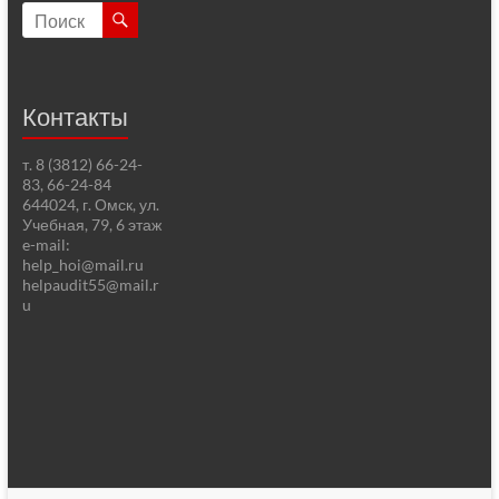
Контакты
т. 8 (3812) 66-24-
83, 66-24-84
644024, г. Омск, ул.
Учебная, 79, 6 этаж
e-mail:
help_hoi@mail.ru
helpaudit55@mail.r
u