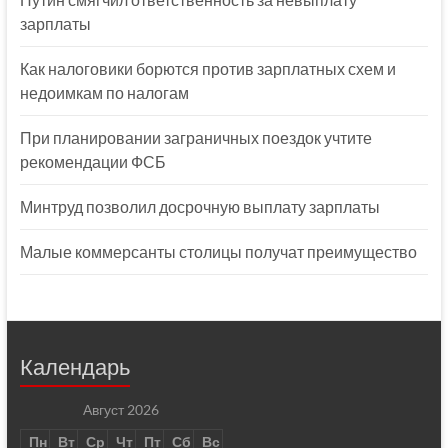
зарплаты
Как налоговики борются против зарплатных схем и
недоимкам по налогам
При планировании заграничных поездок учтите
рекомендации ФСБ
Минтруд позволил досрочную выплату зарплаты
Малые коммерсанты столицы получат преимущество
Календарь
Август 2026
Пн
Вт
Ср
Чт
Пт
Сб
Вс