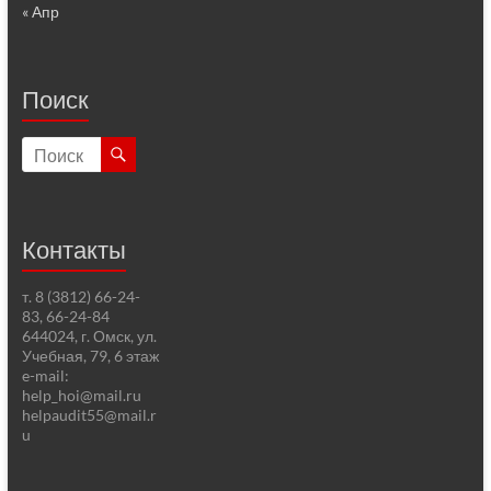
« Апр
Поиск
Контакты
т. 8 (3812) 66-24-
83, 66-24-84
644024, г. Омск, ул.
Учебная, 79, 6 этаж
e-mail:
help_hoi@mail.ru
helpaudit55@mail.r
u