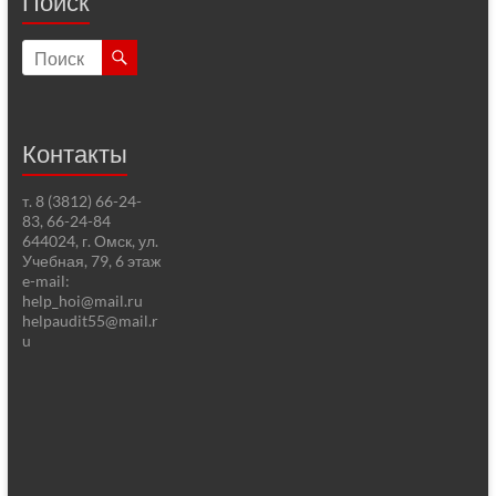
Поиск
Контакты
т. 8 (3812) 66-24-
83, 66-24-84
644024, г. Омск, ул.
Учебная, 79, 6 этаж
e-mail:
help_hoi@mail.ru
helpaudit55@mail.r
u