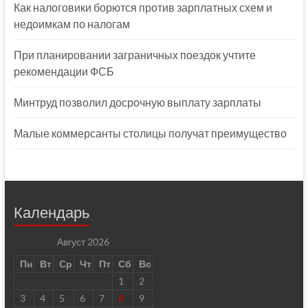
Как налоговики борются против зарплатных схем и
недоимкам по налогам
При планировании заграничных поездок учтите
рекомендации ФСБ
Минтруд позволил досрочную выплату зарплаты
Малые коммерсанты столицы получат преимущество
Календарь
Август 2026
Пн
Вт
Ср
Чт
Пт
Сб
Вс
1
2
3
4
5
6
7
8
9