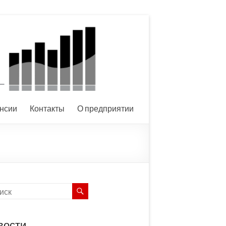
нсии
Контакты
О предприятии
вости