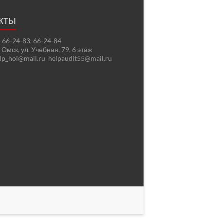
кты
2) 66-24-83, 66-24-84
. Омск, ул. Учебная, 79, 6 этаж
elp_hoi@mail.ru helpaudit55@mail.ru