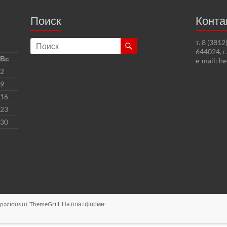
Поиск
Конта
т. 8 (381
644024, г
Вс
e-mail: h
2
9
16
23
30
pacious
от ThemeGrill. На платформе: