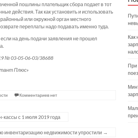
аченной пошлины плательщик сбора подает в тот
нные действия. Так как установить и использовать
Пути
районный или окружной орган местного
нев
возврате переплаты надо подавать именно туда.
Как 
 если на день подачи заявления не прошел
зарп
а.
нал
9 № 03-05-06-03/38688
При
ьтант Плюс»
пое
Мин
зар
ости
Комментариев нет
Мал
пре
-кассы с 1 июля 2019 года
ю инвентаризацию недвижимости упростили
→