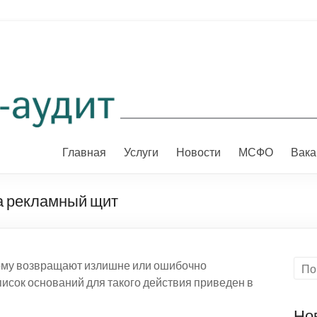
Главная
Услуги
Новости
МСФО
Вака
за рекламный щит
рому возвращают излишне или ошибочно
исок оснований для такого действия приведен в
Но