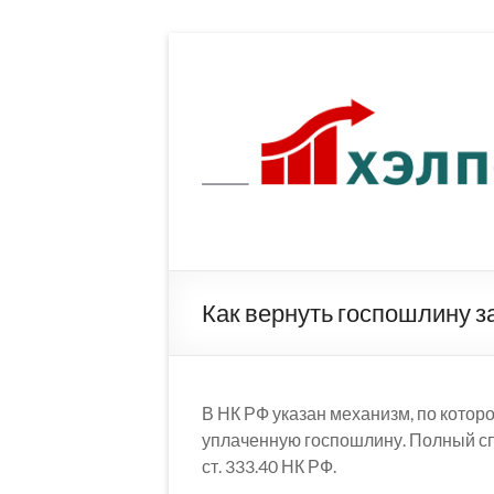
Перейти
к
содержимому
Как вернуть госпошлину 
В НК РФ указан механизм, по кото
уплаченную госпошлину. Полный сп
ст. 333.40 НК РФ.