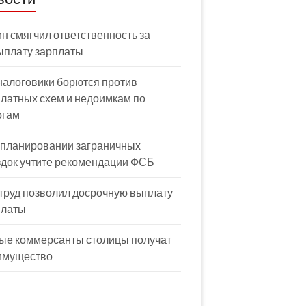
н смягчил ответственность за
ыплату зарплаты
налоговики борются против
латных схем и недоимкам по
огам
 планировании заграничных
здок учтите рекомендации ФСБ
труд позволил досрочную выплату
платы
ые коммерсанты столицы получат
имущество