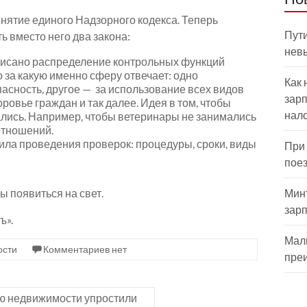
ятие единого Надзорного кодекса. Теперь
Пути
 вместо него два закона:
нев
писано распределение контрольных функций
о за какую именно сферу отвечает: одно
Как 
асность, другое — за использование всех видов
зарп
оровье граждан и так далее. Идея в том, чтобы
нал
лись. Например, чтобы ветеринары не занимались
отношений.
ла проведения проверок: процедуры, сроки, виды
При
пое
 появиться на свет.
Мин
зар
ъ».
Мал
ости
Комментариев нет
пре
ю недвижимости упростили