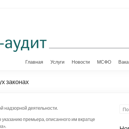
Главная
Услуги
Новости
МСФО
Вака
ух законах
й надзорной деятельности.
о указанию премьера, описанного им вкратце
а».
Но