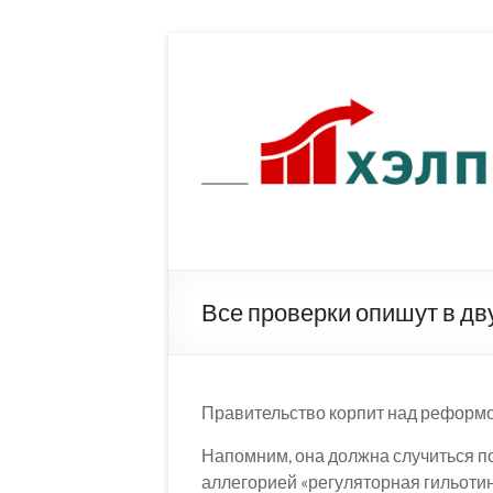
Перейти
к
содержимому
Все проверки опишут в дв
Правительство корпит над реформо
Напомним, она должна случиться п
аллегорией «регуляторная гильотин