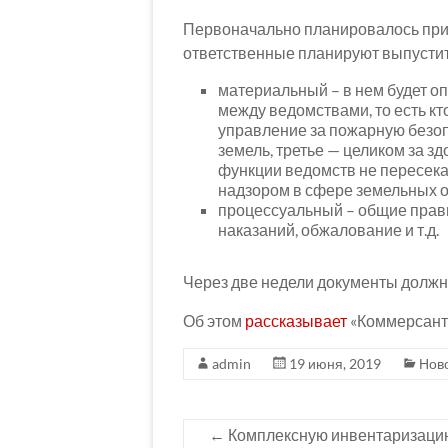
Первоначально планировалось прин
ответственные планируют выпустить
материальный – в нем будет о
между ведомствами, то есть кт
управление за пожарную безоп
земель, третье — целиком за зд
функции ведомств не пересека
надзором в сфере земельных 
процессуальный – общие прави
наказаний, обжалование и т.д.
Через две недели документы должны
Об этом
рассказывает
«Коммерсант
admin
19 июня, 2019
Нов
←
Комплексную инвентаризаци