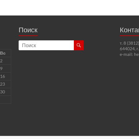
Поиск
Конта
т. 8 (381
644024, г
Вс
e-mail: h
2
9
16
23
30