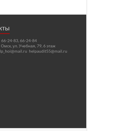
кты
2) 66-24-83, 66-24-84
. Омск, ул. Учебная, 79, 6 этаж
elp_hoi@mail.ru helpaudit55@mail.ru