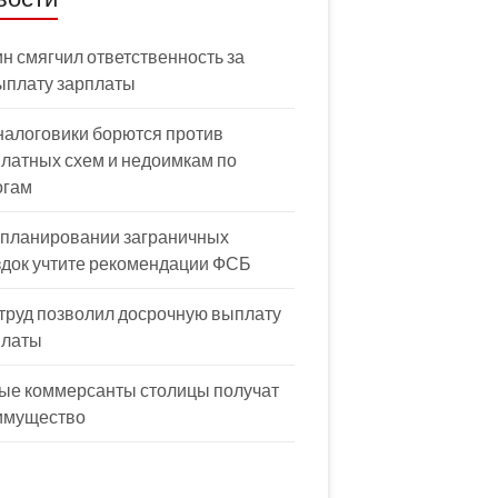
н смягчил ответственность за
ыплату зарплаты
налоговики борются против
латных схем и недоимкам по
огам
 планировании заграничных
здок учтите рекомендации ФСБ
труд позволил досрочную выплату
платы
ые коммерсанты столицы получат
имущество