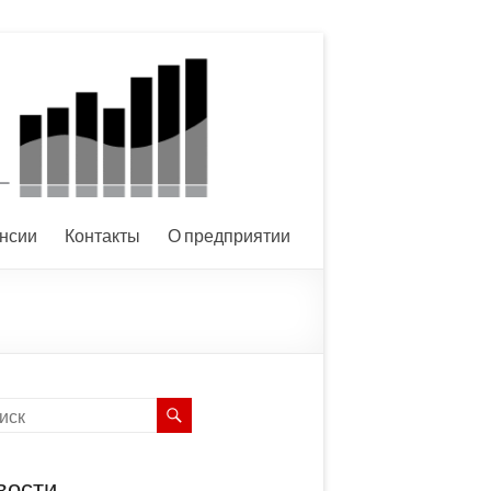
нсии
Контакты
О предприятии
вости