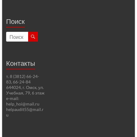
Поиск
Контакты
т. 8 (3812) 66-24-
83, 66-24-84
644024, г. Омск, ул.
Учебная, 79, 6 этаж
e-mail:
help_hoi@mail.ru
helpaudit55@mail.r
u