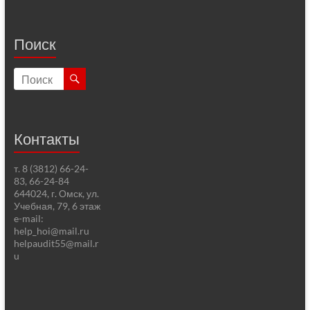
Поиск
Контакты
т. 8 (3812) 66-24-
83, 66-24-84
644024, г. Омск, ул.
Учебная, 79, 6 этаж
e-mail:
help_hoi@mail.ru
helpaudit55@mail.r
u