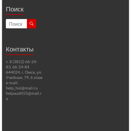
Поиск
Контакты
т. 8 (3812) 66-24-
83, 66-24-84
644024, г. Омск, ул.
Учебная, 79, 6 этаж
e-mail:
help_hoi@mail.ru
helpaudit55@mail.r
u