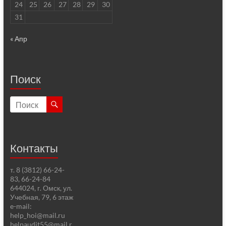
24
25
26
27
28
29
30
31
« Апр
Поиск
Контакты
т. 8 (3812) 66-24-
83, 66-24-84
644024, г. Омск, ул.
Учебная, 79, 6 этаж
e-mail:
help_hoi@mail.ru
helpaudit55@mail.r