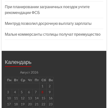
При планировании заграничных поездок учтите
рекомендации ФСБ
Минтруд позволил досрочную выплату зарплаты
Малые коммерсанты столицы получат преимущество
Календарь
Август 2026
Пн
Вт
Ср
Чт
Пт
Сб
Вс
1
2
3
4
5
6
7
8
9
10
11
12
13
14
15
16
17
18
19
20
21
22
23