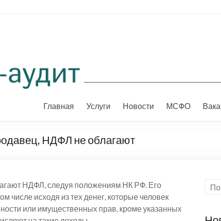
Главная
Услуги
Новости
МСФО
Вака
родавец, НДФЛ не облагают
агают НДФЛ, следуя положениям НК РФ. Его
ом числе исходя из тех денег, которые человек
нности или имущественных прав, кроме указанных
Но
числяют на такие доходы.