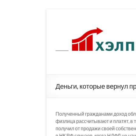
Перейти
к
содержимому
Деньги, которые вернул п
Полученный гражданами доход обл
физлица рассчитывают и платят, в т
получил от продажи своей собстве
в НК РФ случаев, когда НДФЛ не на