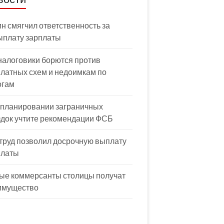
н смягчил ответственность за
ыплату зарплаты
налоговики борются против
латных схем и недоимкам по
огам
 планировании заграничных
здок учтите рекомендации ФСБ
труд позволил досрочную выплату
платы
ые коммерсанты столицы получат
имущество