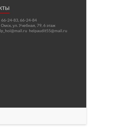
кты
2) 66-24-83, 66-24-84
. Омск, ул. Учебная, 79, 6 этаж
elp_hoi@mail.ru helpaudit55@mail.ru