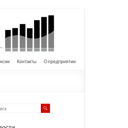
нсии
Контакты
О предприятии
вости