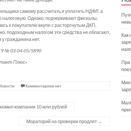
ельщика самому рассчитать и уплатить НДФЛ, а
Пути
ю налоговую. Однако, подчеркивают фискалы,
нев
лись к покупателю вкупе с расторгнутым ДКП,
о, подоходным налогом эти средства не облагают,
Как 
 у гражданина нет.
зарп
нал
9 № 03-04-05/5890
ьтант Плюс»
При
пое
Мин
Новости
Комментариев нет
зар
Мал
номил компании 10 млн рублей
пре
Мораторий на проверки продлят
→