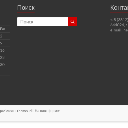
Поиск
Конта
т. 8 (381
644024, г
Вс
e-mail: h
2
9
16
23
30
pacious
от ThemeGrill. На платформе: