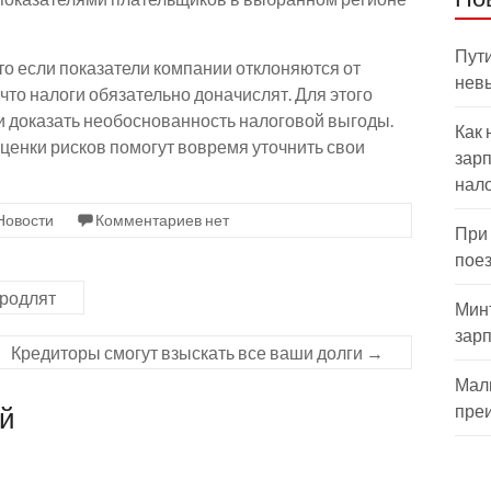
Пути
о если показатели компании отклоняются от
нев
 что налоги обязательно доначислят. Для этого
и доказать необоснованность налоговой выгоды.
Как 
ценки рисков помогут вовремя уточнить свои
зарп
нал
Новости
Комментариев нет
При
пое
продлят
Мин
зар
Кредиторы смогут взыскать все ваши долги
→
Мал
ий
пре