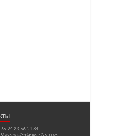
кты
2) 66-24-83, 66-24-84
. Омск, ул. Учебная, 79, 6 этаж