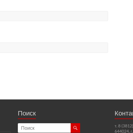
Поиск
Конта
т. 8 (381
644024, г