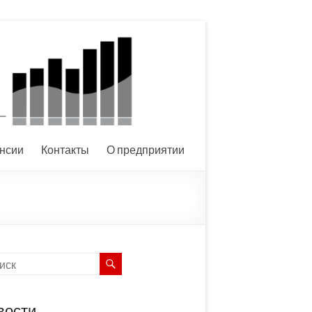
нсии
Контакты
О предприятии
вости