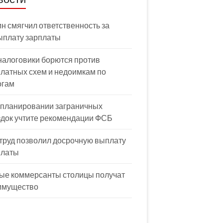
н смягчил ответственность за
ыплату зарплаты
налоговики борются против
латных схем и недоимкам по
огам
 планировании заграничных
здок учтите рекомендации ФСБ
труд позволил досрочную выплату
платы
ые коммерсанты столицы получат
имущество