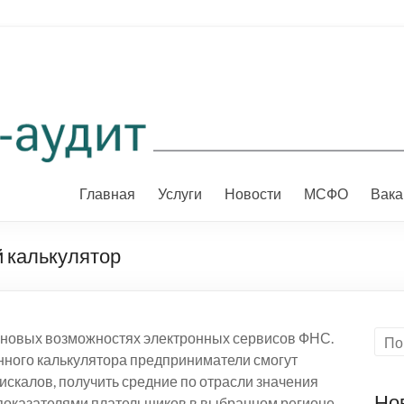
Главная
Услуги
Новости
МСФО
Вака
 калькулятор
 новых возможностях электронных сервисов ФНС.
нного калькулятора предприниматели смогут
фискалов, получить средние по отрасли значения
Но
с показателями плательщиков в выбранном регионе