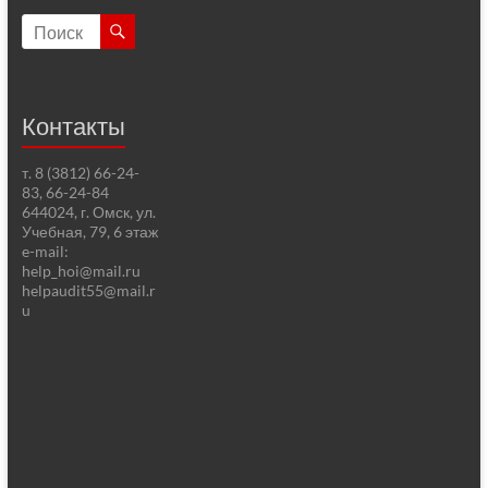
Контакты
т. 8 (3812) 66-24-
83, 66-24-84
644024, г. Омск, ул.
Учебная, 79, 6 этаж
e-mail:
help_hoi@mail.ru
helpaudit55@mail.r
u