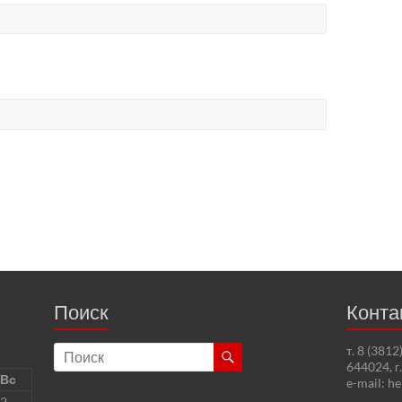
Поиск
Конта
т. 8 (381
644024, г
Вс
e-mail: h
2