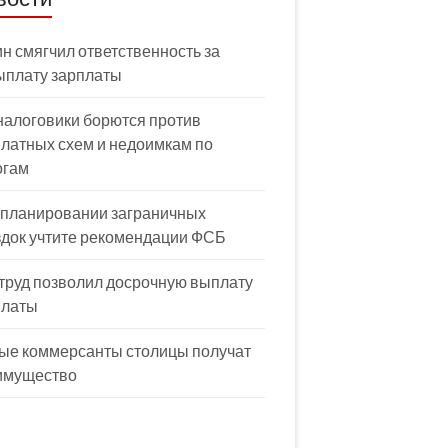
н смягчил ответственность за
ыплату зарплаты
налоговики борются против
латных схем и недоимкам по
огам
 планировании заграничных
здок учтите рекомендации ФСБ
труд позволил досрочную выплату
платы
ые коммерсанты столицы получат
имущество