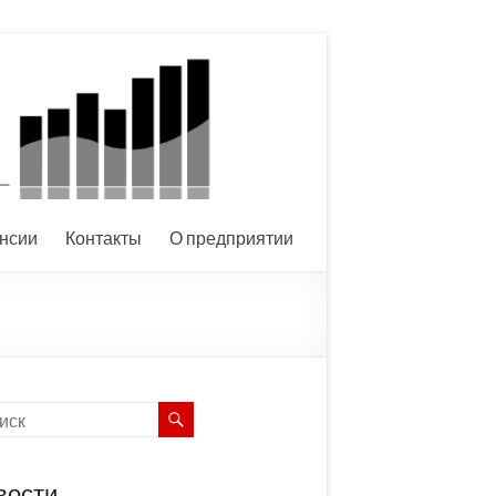
нсии
Контакты
О предприятии
вости