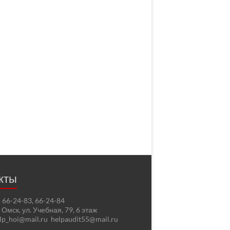
кты
2) 66-24-83, 66-24-84
. Омск, ул. Учебная, 79, 6 этаж
elp_hoi@mail.ru helpaudit55@mail.ru