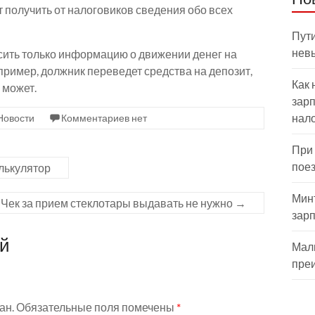
т получить от налоговиков сведения обо всех
Пути
нев
сить только информацию о движении денег на
апример, должник переведет средства на депозит,
Как 
 может.
зарп
нал
Новости
Комментариев нет
При
пое
лькулятор
Мин
Чек за прием стеклотары выдавать не нужно
→
зар
ий
Мал
пре
ан.
Обязательные поля помечены
*