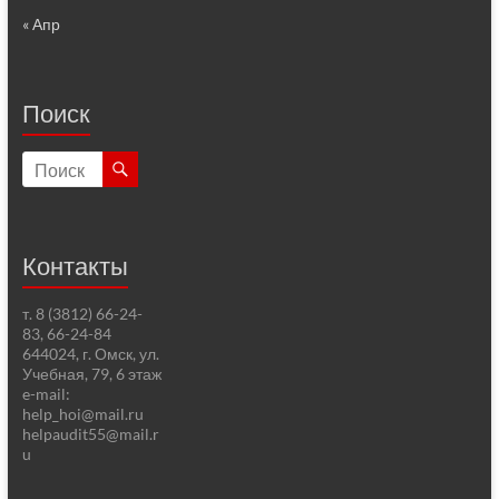
« Апр
Поиск
Контакты
т. 8 (3812) 66-24-
83, 66-24-84
644024, г. Омск, ул.
Учебная, 79, 6 этаж
e-mail:
help_hoi@mail.ru
helpaudit55@mail.r
u