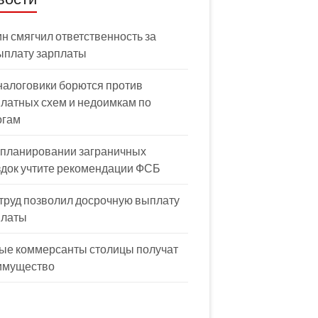
н смягчил ответственность за
ыплату зарплаты
налоговики борются против
латных схем и недоимкам по
огам
 планировании заграничных
здок учтите рекомендации ФСБ
труд позволил досрочную выплату
платы
ые коммерсанты столицы получат
имущество