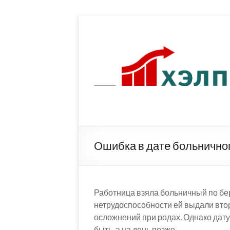
Перейти
к
содержимому
Ошибка в дате больничног
Работница взяла больничный по бер
нетрудоспособности ей выдали втор
осложнений при родах. Однако дату
быть, а на день позже.