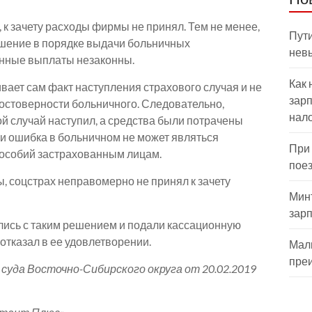
к зачету расходы фирмы не принял. Тем не менее,
Пути
ушение в порядке выдачи больничных
нев
шенные выплаты незаконны.
Как 
вает сам факт наступления страхового случая и не
зарп
едостоверности больничного. Следовательно,
нал
ой случай наступил, а средства были потрачены
ии ошибка в больничном не может являться
При
пособий застрахованным лицам.
пое
, соцстрах неправомерно не принял к зачету
Мин
зар
ись с таким решением и подали кассационную
отказал в ее удовлетворении.
Мал
пре
а Восточно-Сибирского округа от 20.02.2019