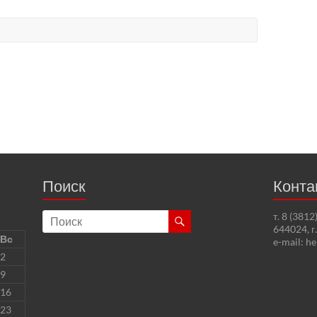
Поиск
Конта
т. 8 (381
644024, г
Вс
e-mail: h
2
9
16
23