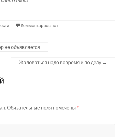
ьтант Плюс»
ости
Комментариев нет
р не объявляется
Жаловаться надо вовремя и по делу
→
ий
ан.
Обязательные поля помечены
*