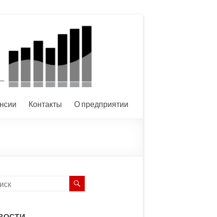
нсии
Контакты
О предприятии
вости