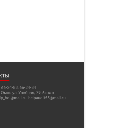
кты
2) 66-24-83, 66-24-84
. Омск, ул. Учебная, 79, 6 этаж
elp_hoi@mail.ru helpaudit55@mail.ru