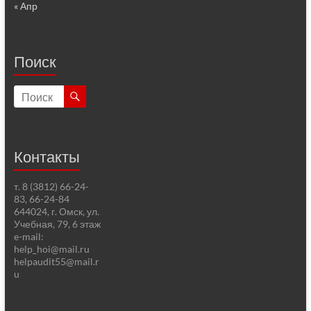
« Апр
Поиск
Контакты
т. 8 (3812) 66-24-
83, 66-24-84
644024, г. Омск, ул.
Учебная, 79, 6 этаж
e-mail:
help_hoi@mail.ru
helpaudit55@mail.r
u