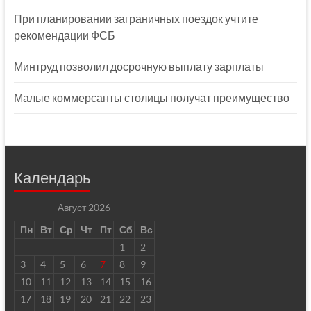
При планировании заграничных поездок учтите
рекомендации ФСБ
Минтруд позволил досрочную выплату зарплаты
Малые коммерсанты столицы получат преимущество
Календарь
Август 2026
Пн
Вт
Ср
Чт
Пт
Сб
Вс
1
2
3
4
5
6
7
8
9
10
11
12
13
14
15
16
17
18
19
20
21
22
23