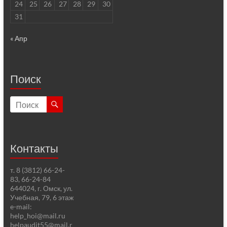
24
25
26
27
28
29
30
31
« Апр
Поиск
Контакты
т. 8 (3812) 66-24-
83, 66-24-84
644024, г. Омск, ул.
Учебная, 79, 6 этаж
e-mail:
help_hoi@mail.ru
helpaudit55@mail.r