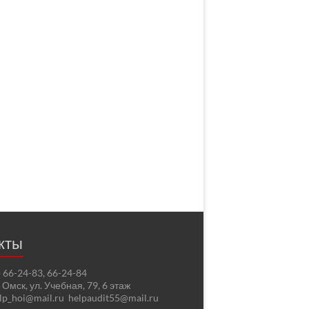
кты
2) 66-24-83, 66-24-84
. Омск, ул. Учебная, 79, 6 этаж
elp_hoi@mail.ru helpaudit55@mail.ru