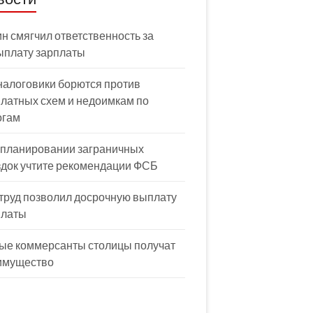
н смягчил ответственность за
ыплату зарплаты
налоговики борются против
латных схем и недоимкам по
огам
 планировании заграничных
здок учтите рекомендации ФСБ
труд позволил досрочную выплату
платы
ые коммерсанты столицы получат
имущество