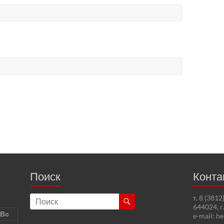
Поиск
Конта
т. 8 (381
644024, г
Вс
e-mail: h