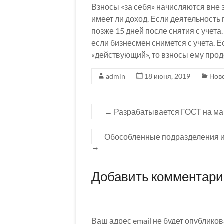
Взносы «за себя» начисляются вне з
имеет ли доход. Если деятельность
позже 15 дней после снятия с учета
если бизнесмен снимется с учета. Е
«действующий», то взносы ему прод
admin
18 июня, 2019
Нов
←
Разрабатывается ГОСТ на ма
Обособленные подразделения и
→
Добавить комментар
Ваш адрес email не будет опубликов