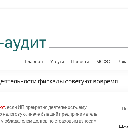
Главная
Услуги
Новости
МСФО
Вака
деятельности фискалы советуют вовремя
ют
: если ИП прекратил деятельность, ему
ою налоговую, иначе бывший предприниматель
ым обладателем долгов по страховым взносам.
Но