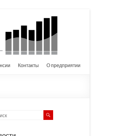
нсии
Контакты
О предприятии
вости