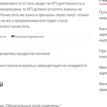
ависимости от того, ведет ли ИП деятельность и
 прекращена, то ИП должен уплатить взносы не
Пути
. Начислять же взносы фискалы перестанут, только
нев
сли же у предпринимателя будет статус
олжат начислять.
Как 
зарп
ости
Комментариев нет
нал
При
ркировку продуктов питания
пое
ностранных юрлиц в аккредитации не нуждаются
Мин
зар
ий
Мал
пре
ан.
Обязательные поля помечены
*