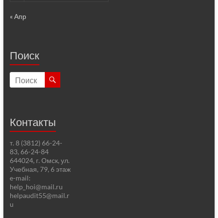
« Апр
Поиск
Контакты
т. 8 (3812) 66-24-
83, 66-24-84
644024, г. Омск, ул.
Учебная, 79, 6 этаж
e-mail:
help_hoi@mail.ru
helpaudit55@mail.r
u