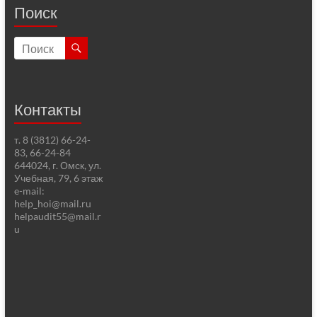
Поиск
Контакты
т. 8 (3812) 66-24-
83, 66-24-84
644024, г. Омск, ул.
Учебная, 79, 6 этаж
e-mail:
help_hoi@mail.ru
helpaudit55@mail.r
u