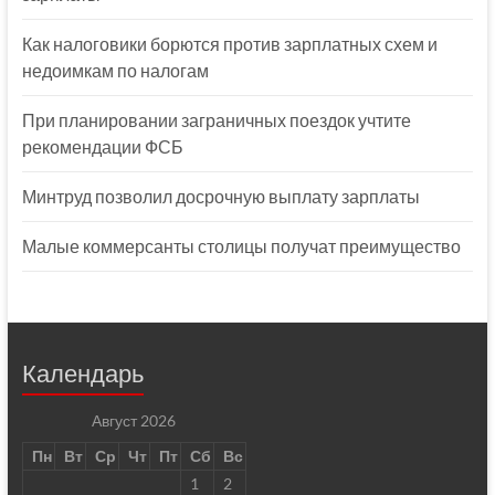
Как налоговики борются против зарплатных схем и
недоимкам по налогам
При планировании заграничных поездок учтите
рекомендации ФСБ
Минтруд позволил досрочную выплату зарплаты
Малые коммерсанты столицы получат преимущество
Календарь
Август 2026
Пн
Вт
Ср
Чт
Пт
Сб
Вс
1
2