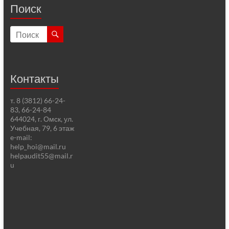
Поиск
Контакты
т. 8 (3812) 66-24-
83, 66-24-84
644024, г. Омск, ул.
Учебная, 79, 6 этаж
e-mail:
help_hoi@mail.ru
helpaudit55@mail.r
u