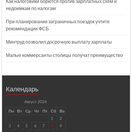
Как налоговики борются против зарплатных схем и
недоимкам по налогам
При планировании заграничных поездок учтите
рекомендации ФСБ
Минтруд позволил досрочную выплату зарплаты
Малые коммерсанты столицы получат преимущество
Календарь
Август 2026
Пн
Вт
Ср
Чт
Пт
Сб
Вс
1
2
3
4
5
6
7
8
9