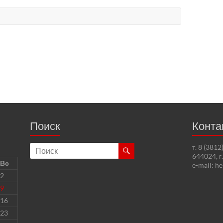
Поиск
Конта
т. 8 (381
644024, г
Вс
e-mail: h
2
9
16
23