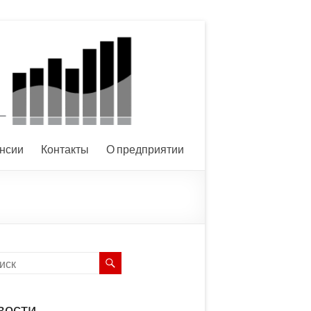
нсии
Контакты
О предприятии
вости