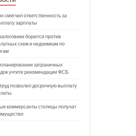
н смягчил ответственность за
ыплату зарплаты
налоговики борются против
латных схем и недоимкам по
огам
 планировании заграничных
здок учтите рекомендации ФСБ
труд позволил досрочную выплату
платы
ые коммерсанты столицы получат
имущество