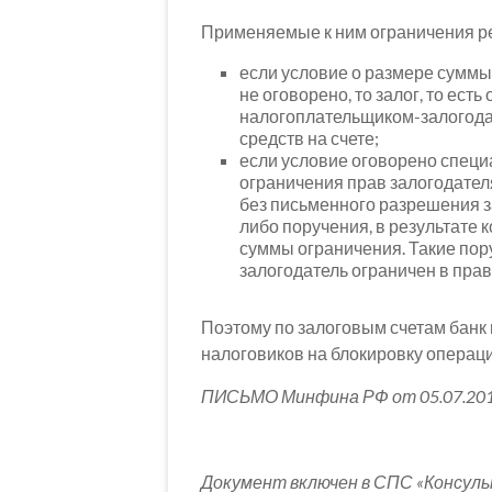
Применяемые к ним ограничения ре
если условие о размере суммы
не оговорено, то залог, то ест
налогоплательщиком-залогода
средств на счете;
если условие оговорено специ
ограничения прав залогодателя
без письменного разрешения з
либо поручения, в результате к
суммы ограничения. Такие пор
залогодатель ограничен в прав
Поэтому по залоговым счетам банк
налоговиков на блокировку операци
ПИСЬМО Минфина РФ от 05.07.201
Документ включен в СПС «Консул