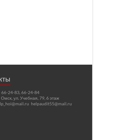
кты
2) 66-24-83, 66-24-84
. Омск, ул. Учебная, 79, 6 этаж
elp_hoi@mail.ru helpaudit55@mail.ru