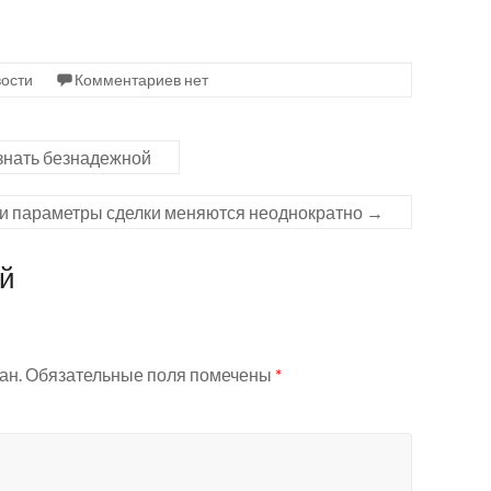
ости
Комментариев нет
знать безнадежной
сли параметры сделки меняются неоднократно
→
ий
ан.
Обязательные поля помечены
*