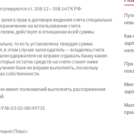
гулируются ст. 358.12—358.14 ГК РФ:
Пути
 залога прав в договоре ведения счета специально
нев
ь ограничение на использование счета
телем, действует в отношении всей суммы
Как 
зарп
ально, то есть установлена твердая сумма
, в этом случае залогодатель — владелец счета
нал
алогодержателя не вправе отдавать банку какие-
оторых остаток средств на счете станет ниже
При
учения банк не вправе выполнять, поскольку
пое
ах собственности.
Мин
 не имеет полномочий выполнять распоряжения
зар
й.
Мал
9 № 03-02-08/49735
пре
ьтант Плюс»