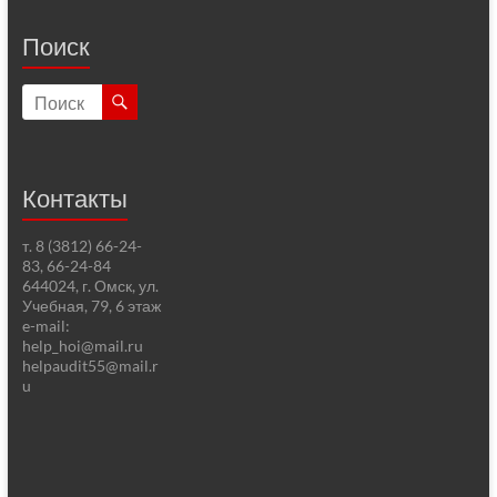
Поиск
Контакты
т. 8 (3812) 66-24-
83, 66-24-84
644024, г. Омск, ул.
Учебная, 79, 6 этаж
e-mail:
help_hoi@mail.ru
helpaudit55@mail.r
u