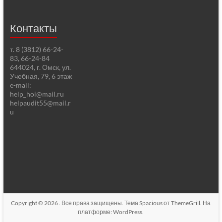
Контакты
т. 8 (3812) 66-24-
83, 66-24-84
644024, г. Омск, ул.
Учебная, 79, 6 этаж
e-mail:
help_hoi@mail.ru
helpaudit55@mail.r
u
Copyright © 2026
. Все права защищены. Тема
Spacious
от ThemeGrill. На
платформе:
WordPress
.