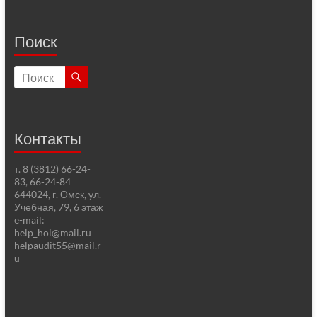
Поиск
Контакты
т. 8 (3812) 66-24-
83, 66-24-84
644024, г. Омск, ул.
Учебная, 79, 6 этаж
e-mail:
help_hoi@mail.ru
helpaudit55@mail.r
u