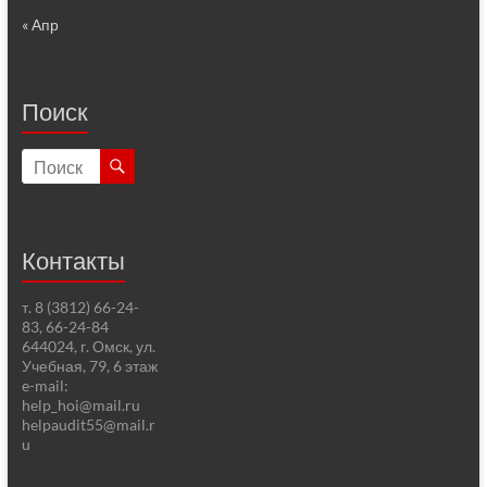
« Апр
Поиск
Контакты
т. 8 (3812) 66-24-
83, 66-24-84
644024, г. Омск, ул.
Учебная, 79, 6 этаж
e-mail:
help_hoi@mail.ru
helpaudit55@mail.r
u