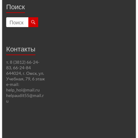
Поиск
Контакты
т. 8 (3812) 66-24-
83, 66-24-84
644024, г. Омск, ул.
Учебная, 79, 6 этаж
e-mail:
help_hoi@mail.ru
helpaudit55@mail.r
u