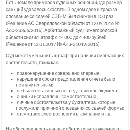
Есть немало примеров судебных решений, где размер
санкций удавалось скостить. В одном деле штраф за
опоздание со сдачей СЗВ-М был снижен в 100 раз
(Решение АС Свердловской области от 12.09.2016 №
А60-33366/2016). Арбитражный суд Нижегородской
области снизил штраф с 44 000 до 4 400 рублей
(Решение от 12.01.2017 № А43-31049/2016).
Суд может уменьшить штраф при наличии смягчающих
обстоятельств, таких как:
правонарушение совершено впервые;
нарушение срока представления отчета было
незначительным;
не было негативных последствий для бюджета;
ошибки исправлены самостоятельно;
личные обстоятельства у бухгалтера, которые
послужили причиной опоздания со сдачей формы;
отсутствие электроэнергии в компании и т.д.
На обоснованность данных обстоятельств указывают