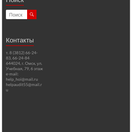
Контакты
т. 8 (3812) 66-24-
83, 66-24-84
644024, г. Омск, ул.
Учебная, 79, 6 этаж
e-mail:
help_hoi@mail.ru
helpaudit55@mail.r
u