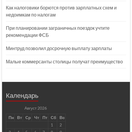
Как налоговики борются против зарплатных схем и
недоимкам по налогам
При планировании заграничных поездок учтите
рекомендации ФСБ
Минтруд позволил досрочную выплату зарплаты
Малые коммерсанты столицы получат преимущество
Календарь
Август 2026
Пн
Вт
Ср
Чт
Пт
Сб
Вс
1
2