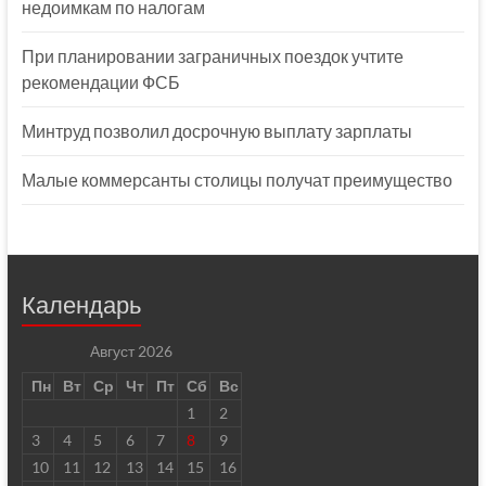
недоимкам по налогам
При планировании заграничных поездок учтите
рекомендации ФСБ
Минтруд позволил досрочную выплату зарплаты
Малые коммерсанты столицы получат преимущество
Календарь
Август 2026
Пн
Вт
Ср
Чт
Пт
Сб
Вс
1
2
3
4
5
6
7
8
9
10
11
12
13
14
15
16