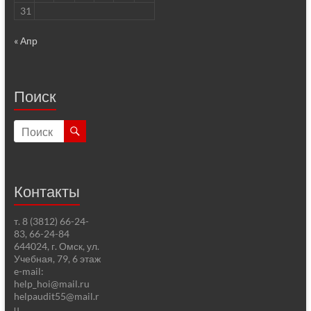
31
« Апр
Поиск
Контакты
т. 8 (3812) 66-24-
83, 66-24-84
644024, г. Омск, ул.
Учебная, 79, 6 этаж
e-mail:
help_hoi@mail.ru
helpaudit55@mail.r
u