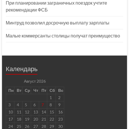
При планировании заграничных поездок учтите
рекомендации ФСБ
Минтруд позволил досрочную выплату зарплаты
Малые коммерсанты столицы получат преимущество
Календарь
Август 2026
Пн
Вт
Ср
Чт
Пт
Сб
Вс
1
2
3
4
5
6
7
8
9
10
11
12
13
14
15
16
17
18
19
20
21
22
23
24
25
26
27
28
29
30