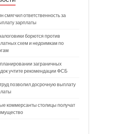
н смягчил ответственность за
ыплату зарплаты
налоговики борются против
латных схем и недоимкам по
огам
 планировании заграничных
здок учтите рекомендации ФСБ
труд позволил досрочную выплату
платы
ые коммерсанты столицы получат
имущество