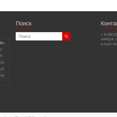
Поиск
Конта
т. 8 (381
644024, г
Вс
e-mail: h
2
9
16
23
30