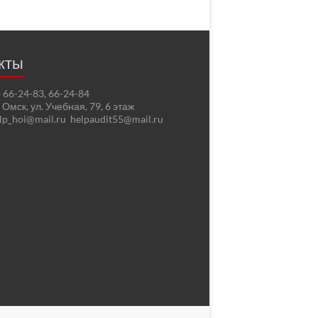
кты
2) 66-24-83, 66-24-84
. Омск, ул. Учебная, 79, 6 этаж
elp_hoi@mail.ru helpaudit55@mail.ru