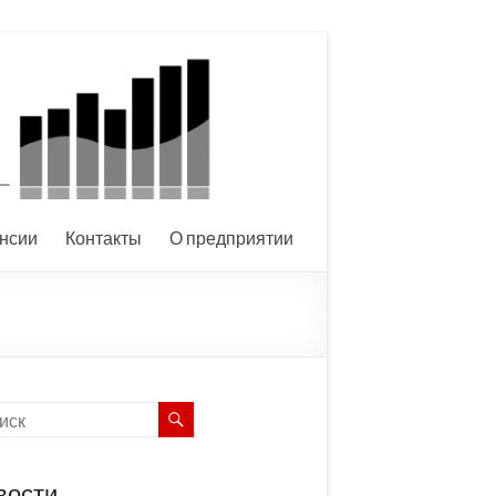
нсии
Контакты
О предприятии
вости