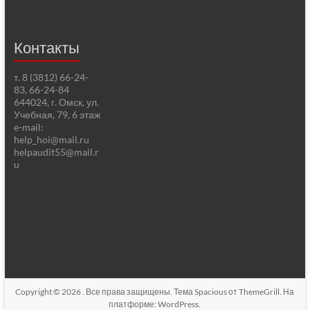
Контакты
т. 8 (3812) 66-24-
83, 66-24-84
644024, г. Омск, ул.
Учебная, 79, 6 этаж
e-mail:
help_hoi@mail.ru
helpaudit55@mail.r
u
Copyright © 2026
. Все права защищены. Тема
Spacious
от ThemeGrill. На
платформе:
WordPress
.