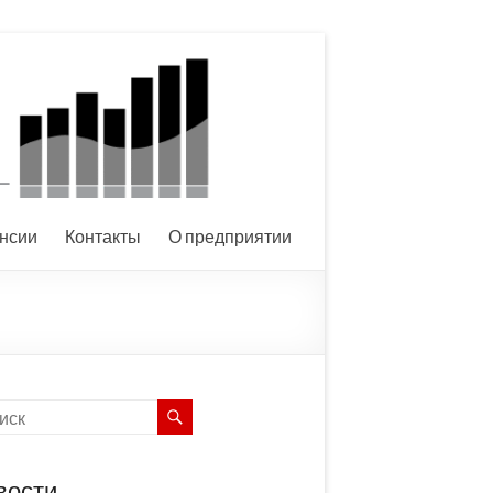
нсии
Контакты
О предприятии
вости