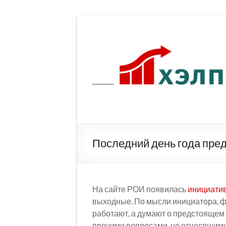
Перейти
к
содержимому
Последний день года пре
На сайте РОИ появилась
инициати
выходные. По мысли инициатора, фа
работают, а думают о предстоящем
прочими вопросами, не относящимис