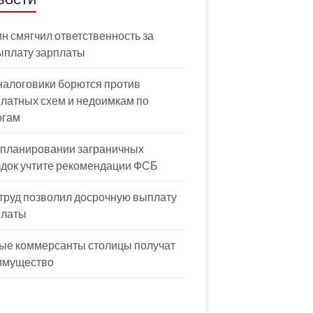
н смягчил ответственность за
ыплату зарплаты
налоговики борются против
латных схем и недоимкам по
огам
 планировании заграничных
здок учтите рекомендации ФСБ
труд позволил досрочную выплату
платы
ые коммерсанты столицы получат
имущество