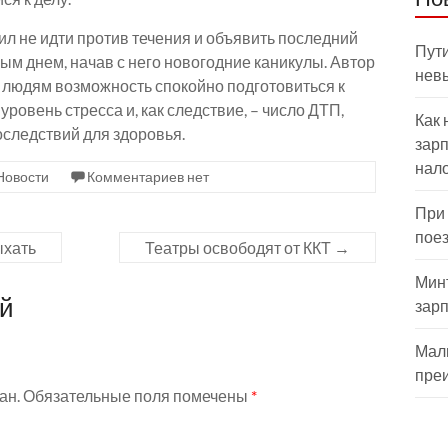
 не идти против течения и объявить последний
Пути
м днем, начав с него новогодние каникулы. Автор
нев
ст людям возможность спокойно подготовиться к
уровень стресса и, как следствие, – число ДТП,
Как 
оследствий для здоровья.
зарп
нал
Новости
Комментариев нет
При
пое
ыхать
Театры освободят от ККТ
→
Мин
ий
зар
Мал
пре
ан.
Обязательные поля помечены
*