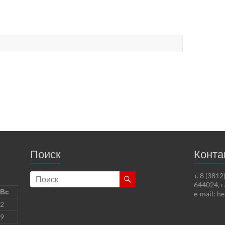
Поиск
Конта
т. 8 (381
644024, г
Вс
e-mail: h
2
9