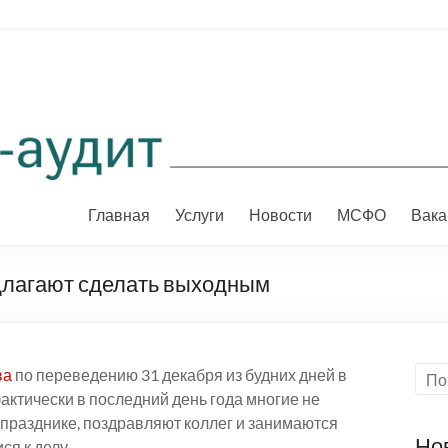
Главная
Услуги
Новости
МСФО
Вака
длагают сделать выходным
ва
по переведению 31 декабря из будних дней в
ктически в последний день года многие не
 празднике, поздравляют коллег и занимаются
Но
я к делу.