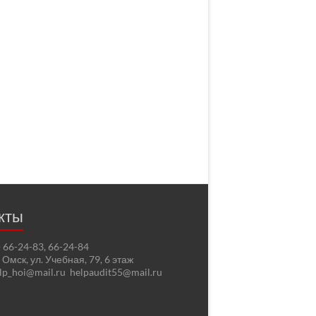
кты
2) 66-24-83, 66-24-84
. Омск, ул. Учебная, 79, 6 этаж
elp_hoi@mail.ru helpaudit55@mail.ru