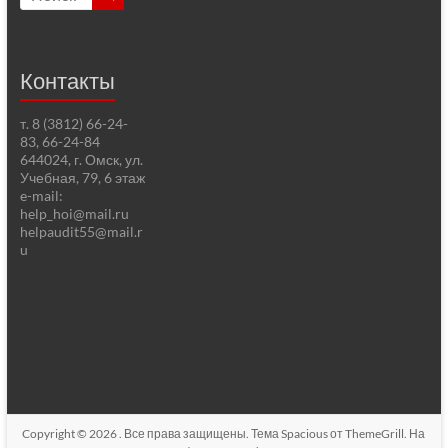
Контакты
т. 8 (3812) 66-24-
83, 66-24-84
644024, г. Омск, ул.
Учебная, 79, 6 этаж
e-mail:
help_hoi@mail.ru
helpaudit55@mail.r
u
Copyright © 2026
. Все права защищены. Тема
Spacious
от ThemeGrill. На