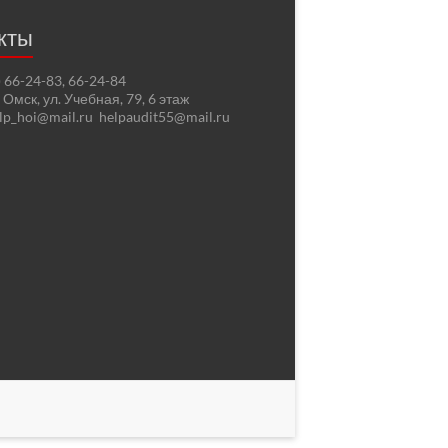
кты
2) 66-24-83, 66-24-84
. Омск, ул. Учебная, 79, 6 этаж
elp_hoi@mail.ru helpaudit55@mail.ru