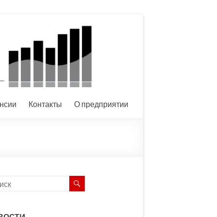
нсии
Контакты
О предприятии
вости