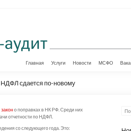
Главная
Услуги
Новости
МСФО
Вака
о НДФЛ сдается по-новому
и
закон
о поправках в НК РФ. Среди них
чи отчетности по НДФЛ.
ения со следующего года. Это:
Но