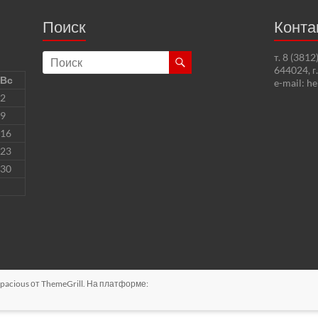
Поиск
Конта
т. 8 (381
644024, г
Вс
e-mail: h
2
9
16
23
30
pacious
от ThemeGrill. На платформе: