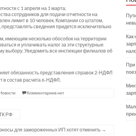
тности с 1 апреля на 1 марта;
ства сотрудников для подачи отчетности на
Пути
овлен лимит в 10 человек. Компании со штатом,
нев
 представлять сведения придется исключительно
Как 
м, имеющим несколько обособок на территории
зарп
ваться и уплачивать налог за эти структурные
му выбору. Уведомить все инспекции филиалов об
нал
При
пое
меняет обязанность представления справок 2-НДФЛ
ут в состав расчета 6-НДФЛ.
Мин
зар
Новости
Комментариев нет
Мал
пре
ТК РФ
зносы для замороженных ИП хотят отменить
→