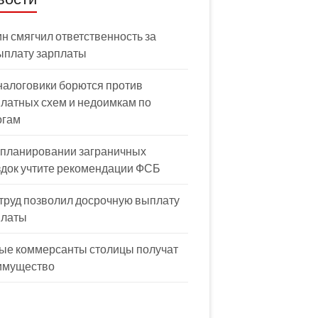
н смягчил ответственность за
ыплату зарплаты
налоговики борются против
латных схем и недоимкам по
огам
 планировании заграничных
здок учтите рекомендации ФСБ
труд позволил досрочную выплату
платы
ые коммерсанты столицы получат
имущество