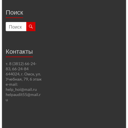
Поиск
Контакты
т. 8 (3812) 66-24-
83, 66-24-84
644024, г. Омск, ул.
Учебная, 79, 6 этаж
e-mail:
help_hoi@mail.ru
helpaudit55@mail.r
u