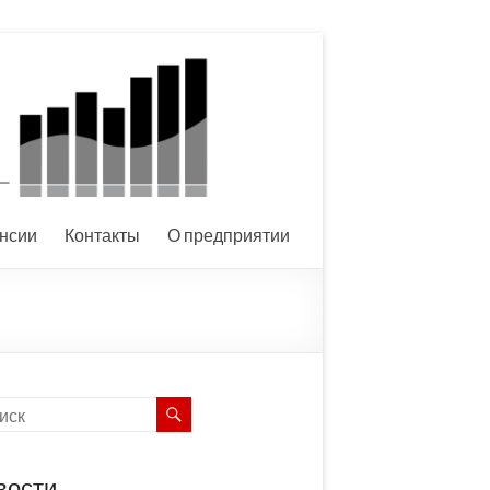
нсии
Контакты
О предприятии
вости