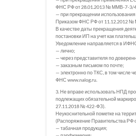
ФНС РФ от 28.01.2013 № ММВ-7-3/
— при прекращении использовани
Приказом ФНС РФ от 11.12.2012 №
В качестве даты прекращения деят
постановки ИП на учет как платель
Уведомление направляется в ИФН
— лично;
— через представителя по доверенн
— заказным письмом по почте;
— электронно по ТКС, в том числе 
ФНС www.nalog.ru.
3. Не вправе использовать НПД пр
подлежащих обязательной маркировке
27.11.2018 № 422-ФЗ).
Неукоснительной пометке на терри
(Распоряжение Правительства РФ от
— табачная продукция;
— парфюмерия;