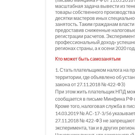
масштабная задача вывести из тен
товары собственного производства, 
десятки мастеров иных специально
занятость. Таким гражданам власти
предоставив сниженные налоговые
регистрации расчетов. Эксперимен
профессиональный доход» успешно с
регионах страны, а к осени 2020 го
Кто может быть самозанятым
1. Стать плательщиком налога на п
территории, где объявлено об устан
закона от 27.11.2018 № 422-ФЗ)
При этом жить плательщик НПД може
сообщается в письме Минфина РФ о
Кроме того, налоговая служба в пи
14.03.2019 № АС-17-3/56 указывает
27.11.2018 № 422-ФЗ не запрещают 
эксперимента, так и в других регион
Чиновники пишут, что самозанятый 