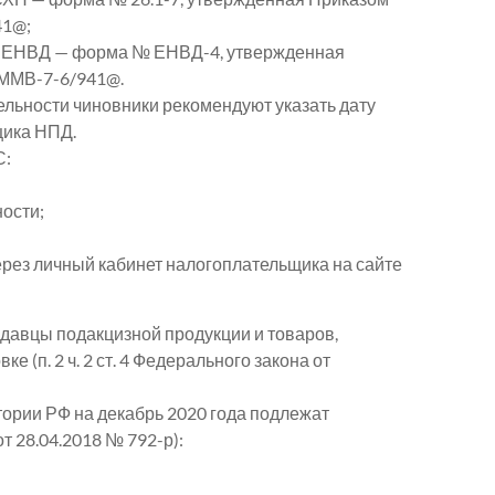
41@;
я ЕНВД — форма № ЕНВД-4, утвержденная
 ММВ-7-6/941@.
ельности чиновники рекомендуют указать дату
щика НПД.
С:
ости;
через личный кабинет налогоплательщика на сайте
одавцы подакцизной продукции и товаров,
 (п. 2 ч. 2 ст. 4 Федерального закона от
тории РФ на декабрь 2020 года подлежат
 28.04.2018 № 792-р):