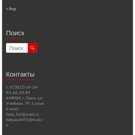
« Апр
Поиск
Контакты
т. 8 (3812) 66-24-
83, 66-24-84
644024, г. Омск, ул.
Учебная, 79, 6 этаж
e-mail:
help_hoi@mail.ru
helpaudit55@mail.r
u