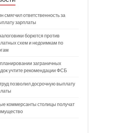
н смягчил ответственность за
ыплату зарплаты
налоговики борются против
латных схем и недоимкам по
огам
 планировании заграничных
здок учтите рекомендации ФСБ
труд позволил досрочную выплату
платы
ые коммерсанты столицы получат
имущество