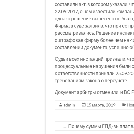
составили акт, в котором указали, 
22.09.2017, о чем известили компа
однако решение вынесено не было, 
Фирма в суде заявила, что при ее 
рассматривались. Решение инспект
оштрафовав фирму более чем на 40
составлении документа, успешно об
Судьи всех инстанций признали, ч
процессуальные нарушения были с
к ответственности приняли 25.09.2
требованиям закона о персучете.
Документ арбитры отменили, и ВС 
admin
15 марта, 2019
Нов
←
Почему суммы ГПД-выплат вз