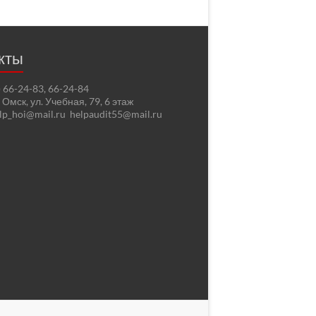
кты
2) 66-24-83, 66-24-84
. Омск, ул. Учебная, 79, 6 этаж
elp_hoi@mail.ru helpaudit55@mail.ru