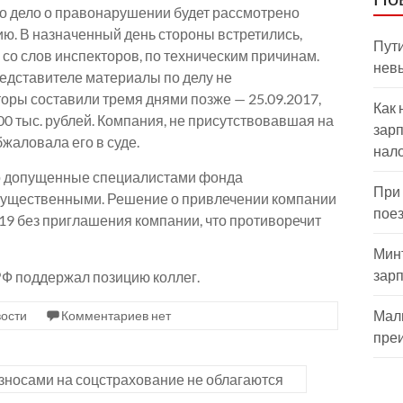
что дело о правонарушении будет рассмотрено
нию. В назначенный день стороны встретились,
Пути
со слов инспекторов, по техническим причинам.
нев
представителе материалы по делу не
оры составили тремя днями позже — 25.09.2017,
Как 
0 тыс. рублей. Компания, не присутствовавшая на
зарп
жаловала его в суде.
нал
то допущенные специалистами фонда
При
ущественными. Решение о привлечении компании
пое
019 без приглашения компании, что противоречит
Мин
зар
РФ поддержал позицию коллег.
Мал
ости
Комментариев нет
пре
носами на соцстрахование не облагаются