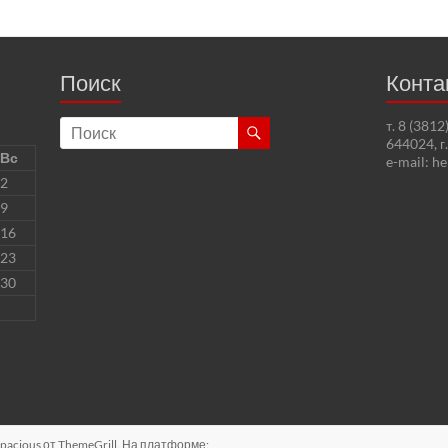
Поиск
Конта
т. 8 (381
644024, г
Вс
e-mail: h
2
9
16
23
30
pacious
от ThemeGrill. На платформе: