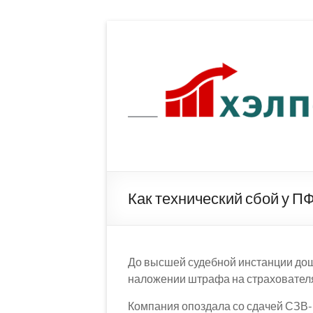
Перейти
к
содержимому
Как технический сбой у П
До высшей судебной инстанции до
наложении штрафа на страховател
Компания опоздала со сдачей СЗВ