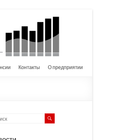
нсии
Контакты
О предприятии
вости