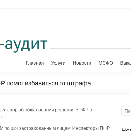
Главная
Услуги
Новости
МСФО
Вака
ФР помог избавиться от штрафа
шел спор об обжаловании решения УПФР о
я.
-М по 824 застрахованным лицам. Инспекторы ПФР
Но