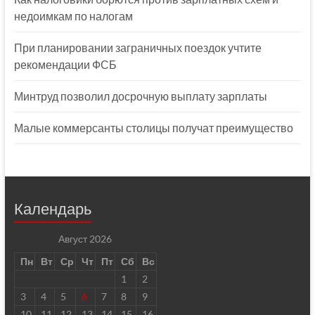
недоимкам по налогам
При планировании заграничных поездок учтите
рекомендации ФСБ
Минтруд позволил досрочную выплату зарплаты
Малые коммерсанты столицы получат преимущество
Календарь
Август 2026
Пн
Вт
Ср
Чт
Пт
Сб
Вс
1
2
3
4
5
6
7
8
9
10
11
12
13
14
15
16