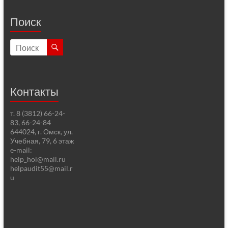
Поиск
Контакты
т. 8 (3812) 66-24-
83, 66-24-84
644024, г. Омск, ул.
Учебная, 79, 6 этаж
e-mail:
help_hoi@mail.ru
helpaudit55@mail.r
u