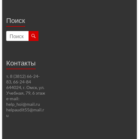
Поиск
Контакты
т. 8 (3812) 66-24-
83, 66-24-84
644024, г. Омск, ул.
Учебная, 79, 6 этаж
e-mail:
help_hoi@mail.ru
helpaudit55@mail.r
u